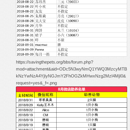
https://savingthepets.org/bbs/forum.php?
mod=attachment&aid=ODc5N3wyNmQ1YWQ3MzcyMTB
kNzYwNzA4YjIyNGJmY2FhOGZkMHwxNzg2MzI4MjI0&
request=yes&_f=.png