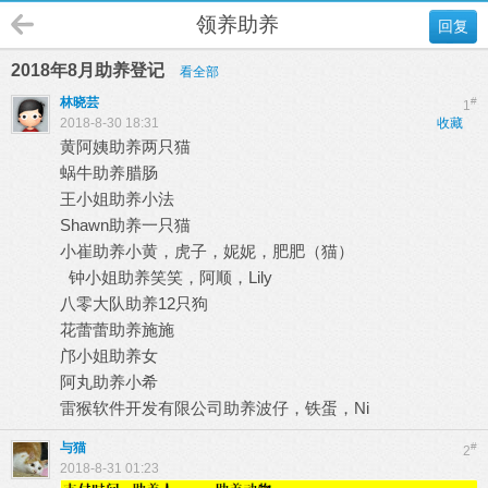
领养助养
回复
2018年8月助养登记
看全部
林晓芸
#
1
2018-8-30 18:31
收藏
黄阿姨助养两只猫
蜗牛助养腊肠
王小姐助养小法
Shawn助养一只猫
小崔助养小黄，虎子，妮妮，肥肥（猫）
钟小姐助养笑笑，阿顺，Lily
八零大队助养12只狗
花蕾蕾助养施施
邝小姐助养女
阿丸助养小希
雷猴软件开发有限公司助养波仔，铁蛋，Ni
与猫
#
2
2018-8-31 01:23